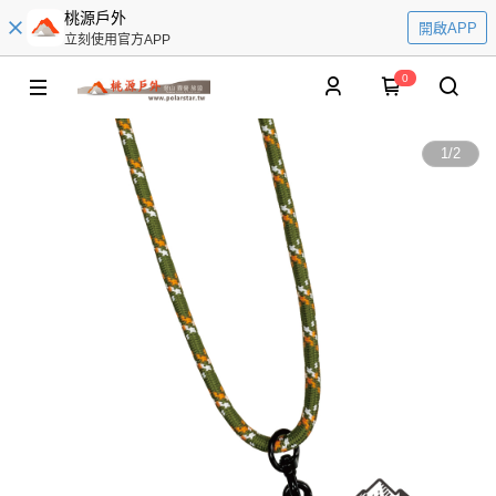
桃源戶外
開啟APP
立刻使用官方APP
0
1
/
2