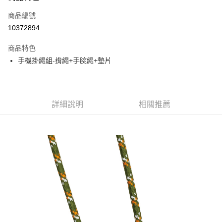
信用卡一次付款
商品編號
信用卡分期付款
10372894
3 期 0 利率 每期
NT$66
21家銀行
商品特色
6 期 0 利率 每期
NT$33
21家銀行
合作金庫商業銀行
第一商業銀行
手機掛繩組-揹繩+手腕繩+墊片
華南商業銀行
彰化商業銀行
合作金庫商業銀行
第一商業銀行
超商取貨付款
上海商業儲蓄銀行
台北富邦商業銀行
華南商業銀行
彰化商業銀行
國泰世華商業銀行
兆豐國際商業銀行
LINE Pay
上海商業儲蓄銀行
台北富邦商業銀行
臺灣中小企業銀行
台中商業銀行
國泰世華商業銀行
兆豐國際商業銀行
詳細說明
相關推薦
匯豐（台灣）商業銀行
華泰商業銀行
Apple Pay
臺灣中小企業銀行
台中商業銀行
聯邦商業銀行
遠東國際商業銀行
匯豐（台灣）商業銀行
華泰商業銀行
街口支付
元大商業銀行
永豐商業銀行
聯邦商業銀行
遠東國際商業銀行
玉山商業銀行
星展（台灣）商業銀行
元大商業銀行
永豐商業銀行
悠遊付
台新國際商業銀行
中國信託商業銀行
玉山商業銀行
星展（台灣）商業銀行
台灣樂天信用卡公司
台新國際商業銀行
中國信託商業銀行
Google Pay
台灣樂天信用卡公司
全盈+PAY
AFTEE先享後付
相關說明