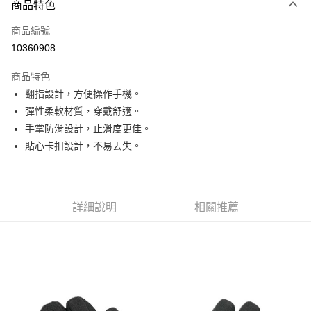
商品特色
信用卡一次付款
商品編號
信用卡分期付款
10360908
3 期 0 利率 每期
NT$183
21家銀行
商品特色
6 期 0 利率 每期
NT$91
21家銀行
合作金庫商業銀行
第一商業銀行
翻指設計，方便操作手機。
華南商業銀行
彰化商業銀行
合作金庫商業銀行
第一商業銀行
超商取貨付款
彈性柔軟材質，穿戴舒適。
上海商業儲蓄銀行
台北富邦商業銀行
華南商業銀行
彰化商業銀行
國泰世華商業銀行
兆豐國際商業銀行
手掌防滑設計，止滑度更佳。
LINE Pay
上海商業儲蓄銀行
台北富邦商業銀行
臺灣中小企業銀行
台中商業銀行
貼心卡扣設計，不易丟失。
國泰世華商業銀行
兆豐國際商業銀行
匯豐（台灣）商業銀行
華泰商業銀行
Apple Pay
臺灣中小企業銀行
台中商業銀行
聯邦商業銀行
遠東國際商業銀行
匯豐（台灣）商業銀行
華泰商業銀行
街口支付
元大商業銀行
永豐商業銀行
聯邦商業銀行
遠東國際商業銀行
玉山商業銀行
星展（台灣）商業銀行
元大商業銀行
永豐商業銀行
詳細說明
相關推薦
悠遊付
台新國際商業銀行
中國信託商業銀行
玉山商業銀行
星展（台灣）商業銀行
台灣樂天信用卡公司
台新國際商業銀行
中國信託商業銀行
Google Pay
台灣樂天信用卡公司
全盈+PAY
AFTEE先享後付
相關說明