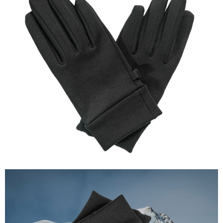
【關於「AFTEE先享後付」】
AFTEE先享後付是「在收到商品之後才付款」的支付方式。 讓您購物簡單
運送方式
便利好安心！
１．簡單：不需註冊會員、不需綁卡、不需儲值。
全家付款取貨
２．便利：只要手機號碼，簡訊認證，即可結帳。
每筆NT$60，滿NT$1,000(含以上)免運費
３．安心：先確認商品／服務後，再付款。
付款後全家取貨
【「AFTEE先享後付」結帳流程】
１．於結帳方式選擇「AFTEE先享後付」後，將跳轉至「AFTEE先享後付」
每筆NT$60，滿NT$1,000(含以上)免運費
結帳頁面，進行簡訊認證並確認金額後，即可完成結帳。
２．訂單成立數日內，您將收到繳費通知簡訊。
萊爾富取貨付款
３．收到繳費通知簡訊後14天內，點擊此簡訊中的連結，可透過四大超商／
每筆NT$60，滿NT$1,000(含以上)免運費
ATM／網路銀行／等多元方式進行付款，方視為交易完成。
※ 請注意：結帳手續完成當下不需立刻繳費，但若您需要取消訂單，請聯絡
付款後萊爾富取貨
購買商品的店家。未經商家同意取消之訂單仍視為有效，需透過AFTEE先享
後付繳納相關費用。
每筆NT$60，滿NT$1,000(含以上)免運費
※ 交易是否成功請以「AFTEE先享後付 」之結帳頁面顯示為準，若有關於
是否繳費成功／繳費後需取消欲退款等相關疑問，請聯繫「AFTEE先享後付
7-11付款取貨
客戶支援中心」
https://netprotections.freshdesk.com/support/home
每筆NT$60，滿NT$1,000(含以上)免運費
【注意事項】
１．透過由恩沛科技股份有限公司提供之「AFTEE先享後付」服務完成之交
付款後7-11取貨
易，需依本服務之必要範圍內提供個人資料，並將交易相關給付款項請求債
每筆NT$60，滿NT$1,000(含以上)免運費
權轉讓予恩沛科技股份有限公司。
２．關於個人資料處理事宜，請瀏覽以下網址：