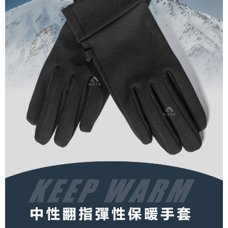
宅配到府
https://aftee.tw/terms/#terms3
３．未成年的使用者請事先徵得法定代理人或監護人之同意方可使用
每筆NT$100，滿NT$1,000(含以上)免運費
「AFTEE先享後付」，若未經同意申辦者引起之損失，本公司不負相關責
任。
桃源戶外門市取貨
４．使用「AFTEE先享後付」時，將依據個別帳號之用戶狀況，依本公司即
每筆NT$100，滿NT$1,000(含以上)免運費
時審查核予不同之上限額度；若仍有額度不足之情形，本公司將視審查結果
請求用戶進行身份認證。
宅配
５．嚴禁一人註冊多個帳號或使用他人資訊註冊。若發現惡意使用之情形，
恩沛科技股份有限公司將有權停止該用戶之使用額度並採取法律行動。
每筆NT$100，滿NT$1,000(含以上)免運費