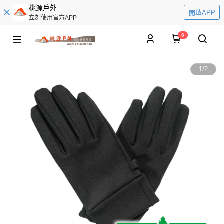
桃源戶外
開啟APP
立刻使用官方APP
0
1
/
2