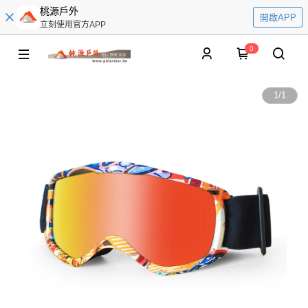
桃源戶外
開啟APP
立刻使用官方APP
0
1
/
1