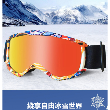
４．使用「AFTEE先享後付」時，將依據個別帳號之用戶狀況，依本公司即
每筆NT$100，滿NT$1,000(含以上)免運費
時審查核予不同之上限額度；若仍有額度不足之情形，本公司將視審查結果
請求用戶進行身份認證。
宅配
５．嚴禁一人註冊多個帳號或使用他人資訊註冊。若發現惡意使用之情形，
恩沛科技股份有限公司將有權停止該用戶之使用額度並採取法律行動。
每筆NT$100，滿NT$1,000(含以上)免運費