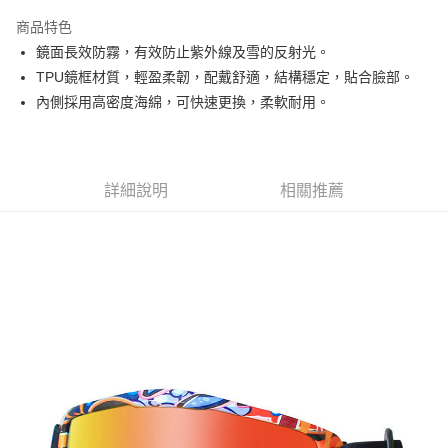
3 期 0 利率 每期
NT$330
21家銀行
商品特色
6 期 0 利率 每期
NT$165
21家銀行
合作金庫商業銀行
第一商業銀行
鏡面長效防霧，有效防止紫外線及雪的反射光。
華南商業銀行
彰化商業銀行
合作金庫商業銀行
第一商業銀行
超商取貨付款
TPU鏡框材質，輕盈柔韌，配戴舒適，結構穩定，貼合臉部。
上海商業儲蓄銀行
台北富邦商業銀行
華南商業銀行
彰化商業銀行
國泰世華商業銀行
兆豐國際商業銀行
內側採用高密度海綿，可快速更換，柔軟耐用。
LINE Pay
上海商業儲蓄銀行
台北富邦商業銀行
臺灣中小企業銀行
台中商業銀行
國泰世華商業銀行
兆豐國際商業銀行
匯豐（台灣）商業銀行
華泰商業銀行
Apple Pay
臺灣中小企業銀行
台中商業銀行
聯邦商業銀行
遠東國際商業銀行
匯豐（台灣）商業銀行
華泰商業銀行
街口支付
元大商業銀行
永豐商業銀行
詳細說明
相關推薦
聯邦商業銀行
遠東國際商業銀行
玉山商業銀行
星展（台灣）商業銀行
元大商業銀行
永豐商業銀行
悠遊付
台新國際商業銀行
中國信託商業銀行
玉山商業銀行
星展（台灣）商業銀行
台灣樂天信用卡公司
台新國際商業銀行
中國信託商業銀行
Google Pay
台灣樂天信用卡公司
全盈+PAY
AFTEE先享後付
相關說明
【關於「AFTEE先享後付」】
AFTEE先享後付是「在收到商品之後才付款」的支付方式。 讓您購物簡單
運送方式
便利好安心！
１．簡單：不需註冊會員、不需綁卡、不需儲值。
全家付款取貨