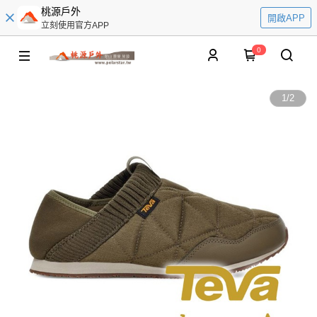
桃源戶外
開啟APP
立刻使用官方APP
0
1
/
2