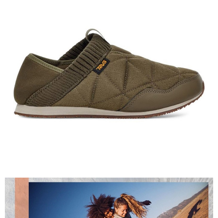
【關於「AFTEE先享後付」】
AFTEE先享後付是「在收到商品之後才付款」的支付方式。 讓您購物簡單
運送方式
便利好安心！
１．簡單：不需註冊會員、不需綁卡、不需儲值。
全家付款取貨
２．便利：只要手機號碼，簡訊認證，即可結帳。
每筆NT$60，滿NT$1,000(含以上)免運費
３．安心：先確認商品／服務後，再付款。
付款後全家取貨
【「AFTEE先享後付」結帳流程】
１．於結帳方式選擇「AFTEE先享後付」後，將跳轉至「AFTEE先享後付」
每筆NT$60，滿NT$1,000(含以上)免運費
結帳頁面，進行簡訊認證並確認金額後，即可完成結帳。
２．訂單成立數日內，您將收到繳費通知簡訊。
萊爾富取貨付款
３．收到繳費通知簡訊後14天內，點擊此簡訊中的連結，可透過四大超商／
每筆NT$60，滿NT$1,000(含以上)免運費
ATM／網路銀行／等多元方式進行付款，方視為交易完成。
※ 請注意：結帳手續完成當下不需立刻繳費，但若您需要取消訂單，請聯絡
付款後萊爾富取貨
購買商品的店家。未經商家同意取消之訂單仍視為有效，需透過AFTEE先享
後付繳納相關費用。
每筆NT$60，滿NT$1,000(含以上)免運費
※ 交易是否成功請以「AFTEE先享後付 」之結帳頁面顯示為準，若有關於
是否繳費成功／繳費後需取消欲退款等相關疑問，請聯繫「AFTEE先享後付
7-11付款取貨
客戶支援中心」
https://netprotections.freshdesk.com/support/home
每筆NT$60，滿NT$1,000(含以上)免運費
【注意事項】
１．透過由恩沛科技股份有限公司提供之「AFTEE先享後付」服務完成之交
付款後7-11取貨
易，需依本服務之必要範圍內提供個人資料，並將交易相關給付款項請求債
每筆NT$60，滿NT$1,000(含以上)免運費
權轉讓予恩沛科技股份有限公司。
２．關於個人資料處理事宜，請瀏覽以下網址：