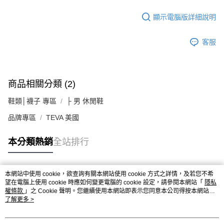
顯示電腦版詳細說明
客服
商品相關分類 (2)
鞋類│襪子 專區
├ 男 休閒鞋
品牌專區
TEVA 美國
本分類熱銷
全站排行
本網站中使用 cookie，欲查詢有關本網站使用 cookie 方式之詳情，及若您不希
熱門標籤
望在電腦上使用 cookie 時應如何變更電腦的 cookie 設定，請參閱本網站「
隱私
權條款
」之 Cookie 聲明。您繼續使用本網站即表示您同意本公司得按本網站使
用條款之 Cookie 聲明使用 cookie。
了解更多 >