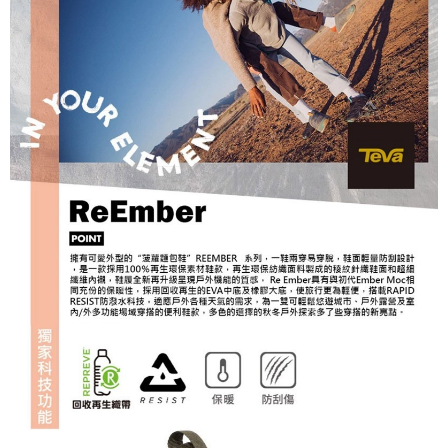
宅配到府
https://aftee.tw/terms/#terms3
３．未成年的使用者請事先徵得法定代理人或監護人之同意方可使用
每筆NT$100，滿NT$1,000(含以上)免運費
「AFTEE先享後付」，若未經同意申辦者引起之損失，本公司不負相關責
任。
桃源戶外門市取貨
４．使用「AFTEE先享後付」時，將依據個別帳號之用戶狀況，依本公司即
每筆NT$100，滿NT$1,000(含以上)免運費
時審查核予不同之上限額度；若仍有額度不足之情形，本公司將視審查結果
請求用戶進行身份認證。
宅配
５．嚴禁一人註冊多個帳號或使用他人資訊註冊。若發現惡意使用之情形，
恩沛科技股份有限公司將有權停止該用戶之使用額度並採取法律行動。
每筆NT$100，滿NT$1,000(含以上)免運費