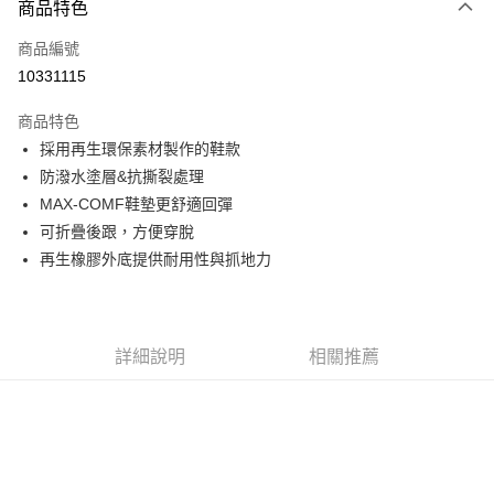
商品特色
信用卡一次付款
商品編號
信用卡分期付款
10331115
3 期 0 利率 每期
NT$928
21家銀行
商品特色
6 期 0 利率 每期
NT$464
21家銀行
合作金庫商業銀行
第一商業銀行
採用再生環保素材製作的鞋款
華南商業銀行
彰化商業銀行
合作金庫商業銀行
第一商業銀行
超商取貨付款
防潑水塗層&抗撕裂處理
上海商業儲蓄銀行
台北富邦商業銀行
華南商業銀行
彰化商業銀行
國泰世華商業銀行
兆豐國際商業銀行
MAX-COMF鞋墊更舒適回彈
LINE Pay
上海商業儲蓄銀行
台北富邦商業銀行
臺灣中小企業銀行
台中商業銀行
可折疊後跟，方便穿脫
國泰世華商業銀行
兆豐國際商業銀行
匯豐（台灣）商業銀行
華泰商業銀行
Apple Pay
臺灣中小企業銀行
台中商業銀行
再生橡膠外底提供耐用性與抓地力
聯邦商業銀行
遠東國際商業銀行
匯豐（台灣）商業銀行
華泰商業銀行
街口支付
元大商業銀行
永豐商業銀行
聯邦商業銀行
遠東國際商業銀行
玉山商業銀行
星展（台灣）商業銀行
元大商業銀行
永豐商業銀行
悠遊付
台新國際商業銀行
中國信託商業銀行
玉山商業銀行
星展（台灣）商業銀行
詳細說明
相關推薦
台灣樂天信用卡公司
台新國際商業銀行
中國信託商業銀行
Google Pay
台灣樂天信用卡公司
全盈+PAY
AFTEE先享後付
相關說明