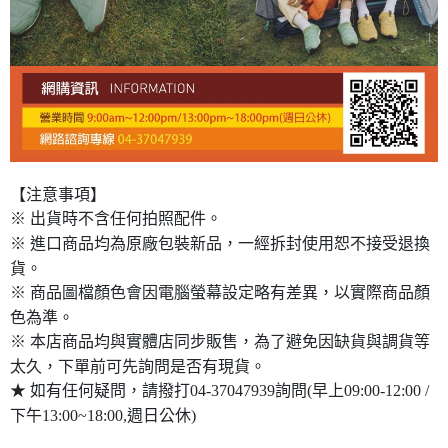
【注意事項】
※ 出貨時不含任何拍照配件。
※ 進口商品均為原廠包裝新品，一經拆封使用恕不接受退換
貨。
※ 商品圖檔顏色會因電腦螢幕設定略有差異，以實際商品顏
色為準。
※ 本店商品均與實體店同步販售，為了避免因缺貨與調貨等
太久，下單前可先詢問是否有現貨。
★ 如有任何疑問，請撥打04-37047939詢問(早上09:00-12:00 /
下午13:00~18:00,週日公休)