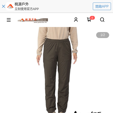
桃源戶外
開啟APP
立刻使用官方APP
0
1
/
2