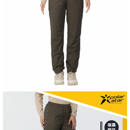
【關於「AFTEE先享後付」】
AFTEE先享後付是「在收到商品之後才付款」的支付方式。 讓您購物簡單
運送方式
便利好安心！
１．簡單：不需註冊會員、不需綁卡、不需儲值。
全家付款取貨
２．便利：只要手機號碼，簡訊認證，即可結帳。
每筆NT$60，滿NT$1,000(含以上)免運費
３．安心：先確認商品／服務後，再付款。
付款後全家取貨
【「AFTEE先享後付」結帳流程】
１．於結帳方式選擇「AFTEE先享後付」後，將跳轉至「AFTEE先享後付」
每筆NT$60，滿NT$1,000(含以上)免運費
結帳頁面，進行簡訊認證並確認金額後，即可完成結帳。
２．訂單成立數日內，您將收到繳費通知簡訊。
萊爾富取貨付款
３．收到繳費通知簡訊後14天內，點擊此簡訊中的連結，可透過四大超商／
每筆NT$60，滿NT$1,000(含以上)免運費
ATM／網路銀行／等多元方式進行付款，方視為交易完成。
※ 請注意：結帳手續完成當下不需立刻繳費，但若您需要取消訂單，請聯絡
付款後萊爾富取貨
購買商品的店家。未經商家同意取消之訂單仍視為有效，需透過AFTEE先享
後付繳納相關費用。
每筆NT$60，滿NT$1,000(含以上)免運費
※ 交易是否成功請以「AFTEE先享後付 」之結帳頁面顯示為準，若有關於
是否繳費成功／繳費後需取消欲退款等相關疑問，請聯繫「AFTEE先享後付
7-11付款取貨
客戶支援中心」
https://netprotections.freshdesk.com/support/home
每筆NT$60，滿NT$1,000(含以上)免運費
【注意事項】
１．透過由恩沛科技股份有限公司提供之「AFTEE先享後付」服務完成之交
付款後7-11取貨
易，需依本服務之必要範圍內提供個人資料，並將交易相關給付款項請求債
每筆NT$60，滿NT$1,000(含以上)免運費
權轉讓予恩沛科技股份有限公司。
２．關於個人資料處理事宜，請瀏覽以下網址：