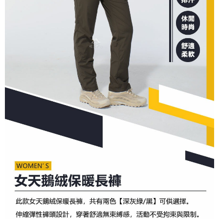
宅配到府
https://aftee.tw/terms/#terms3
３．未成年的使用者請事先徵得法定代理人或監護人之同意方可使用
每筆NT$100，滿NT$1,000(含以上)免運費
「AFTEE先享後付」，若未經同意申辦者引起之損失，本公司不負相關責
任。
桃源戶外門市取貨
４．使用「AFTEE先享後付」時，將依據個別帳號之用戶狀況，依本公司即
每筆NT$100，滿NT$1,000(含以上)免運費
時審查核予不同之上限額度；若仍有額度不足之情形，本公司將視審查結果
請求用戶進行身份認證。
宅配
５．嚴禁一人註冊多個帳號或使用他人資訊註冊。若發現惡意使用之情形，
恩沛科技股份有限公司將有權停止該用戶之使用額度並採取法律行動。
每筆NT$100，滿NT$1,000(含以上)免運費