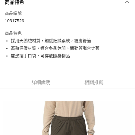
商品特色
信用卡一次付款
商品編號
信用卡分期付款
10317526
3 期 0 利率 每期
NT$560
21家銀行
商品特色
6 期 0 利率 每期
NT$280
21家銀行
合作金庫商業銀行
第一商業銀行
採用天鵝絨材質，觸感細緻柔軟，親膚舒適
華南商業銀行
彰化商業銀行
合作金庫商業銀行
第一商業銀行
超商取貨付款
蓄熱保暖材質，適合冬季休閒、通勤等場合穿著
上海商業儲蓄銀行
台北富邦商業銀行
華南商業銀行
彰化商業銀行
國泰世華商業銀行
兆豐國際商業銀行
雙邊插手口袋，可存放隨身物品
LINE Pay
上海商業儲蓄銀行
台北富邦商業銀行
臺灣中小企業銀行
台中商業銀行
國泰世華商業銀行
兆豐國際商業銀行
匯豐（台灣）商業銀行
華泰商業銀行
Apple Pay
臺灣中小企業銀行
台中商業銀行
聯邦商業銀行
遠東國際商業銀行
匯豐（台灣）商業銀行
華泰商業銀行
街口支付
元大商業銀行
永豐商業銀行
詳細說明
相關推薦
聯邦商業銀行
遠東國際商業銀行
玉山商業銀行
星展（台灣）商業銀行
元大商業銀行
永豐商業銀行
悠遊付
台新國際商業銀行
中國信託商業銀行
玉山商業銀行
星展（台灣）商業銀行
台灣樂天信用卡公司
台新國際商業銀行
中國信託商業銀行
Google Pay
台灣樂天信用卡公司
全盈+PAY
AFTEE先享後付
相關說明