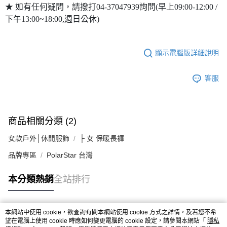
★ 如有任何疑問，請撥打04-37047939詢問(早上09:00-12:00 /
下午13:00~18:00,週日公休)
顯示電腦版詳細說明
客服
商品相關分類 (2)
女款戶外│休閒服飾
├ 女 保暖長褲
品牌專區
PolarStar 台灣
本分類熱銷
全站排行
本網站中使用 cookie，欲查詢有關本網站使用 cookie 方式之詳情，及若您不希
熱門標籤
望在電腦上使用 cookie 時應如何變更電腦的 cookie 設定，請參閱本網站「
隱私