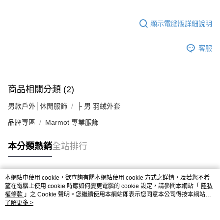
顯示電腦版詳細說明
客服
商品相關分類 (2)
男款戶外│休閒服飾
├ 男 羽絨外套
品牌專區
Marmot 專業服飾
本分類熱銷
全站排行
本網站中使用 cookie，欲查詢有關本網站使用 cookie 方式之詳情，及若您不希
熱門標籤
望在電腦上使用 cookie 時應如何變更電腦的 cookie 設定，請參閱本網站「
隱私
權條款
」之 Cookie 聲明。您繼續使用本網站即表示您同意本公司得按本網站使
用條款之 Cookie 聲明使用 cookie。
了解更多 >