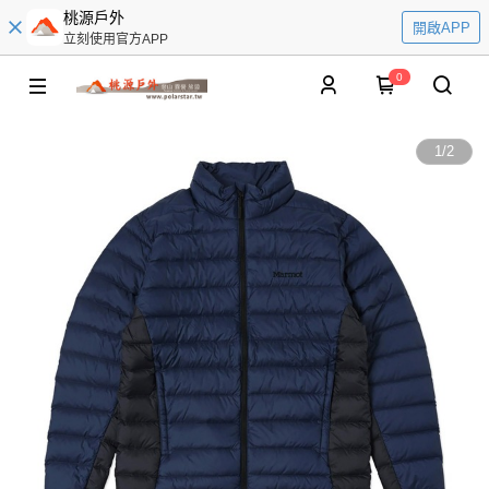
桃源戶外
開啟APP
立刻使用官方APP
0
1
/
2