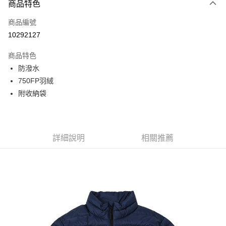
商品特色
信用卡一次付款
商品編號
信用卡分期付款
10292127
3 期 0 利率 每期
NT$1,800
21家銀行
商品特色
6 期 0 利率 每期
NT$900
21家銀行
合作金庫商業銀行
第一商業銀行
防潑水
華南商業銀行
彰化商業銀行
合作金庫商業銀行
第一商業銀行
超商取貨付款
750FP羽絨
上海商業儲蓄銀行
台北富邦商業銀行
華南商業銀行
彰化商業銀行
國泰世華商業銀行
兆豐國際商業銀行
附收納袋
LINE Pay
上海商業儲蓄銀行
台北富邦商業銀行
臺灣中小企業銀行
台中商業銀行
國泰世華商業銀行
兆豐國際商業銀行
匯豐（台灣）商業銀行
華泰商業銀行
Apple Pay
臺灣中小企業銀行
台中商業銀行
聯邦商業銀行
遠東國際商業銀行
匯豐（台灣）商業銀行
華泰商業銀行
街口支付
元大商業銀行
永豐商業銀行
詳細說明
相關推薦
聯邦商業銀行
遠東國際商業銀行
玉山商業銀行
星展（台灣）商業銀行
元大商業銀行
永豐商業銀行
悠遊付
台新國際商業銀行
中國信託商業銀行
玉山商業銀行
星展（台灣）商業銀行
台灣樂天信用卡公司
台新國際商業銀行
中國信託商業銀行
Google Pay
台灣樂天信用卡公司
全盈+PAY
AFTEE先享後付
相關說明