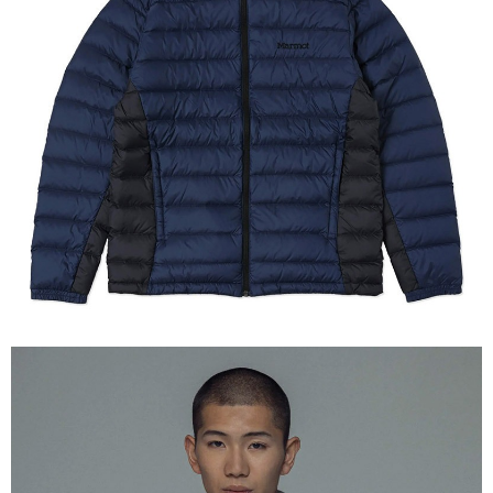
【關於「AFTEE先享後付」】
AFTEE先享後付是「在收到商品之後才付款」的支付方式。 讓您購物簡單
運送方式
便利好安心！
１．簡單：不需註冊會員、不需綁卡、不需儲值。
全家付款取貨
２．便利：只要手機號碼，簡訊認證，即可結帳。
每筆NT$60，滿NT$1,000(含以上)免運費
３．安心：先確認商品／服務後，再付款。
付款後全家取貨
【「AFTEE先享後付」結帳流程】
１．於結帳方式選擇「AFTEE先享後付」後，將跳轉至「AFTEE先享後付」
每筆NT$60，滿NT$1,000(含以上)免運費
結帳頁面，進行簡訊認證並確認金額後，即可完成結帳。
２．訂單成立數日內，您將收到繳費通知簡訊。
萊爾富取貨付款
３．收到繳費通知簡訊後14天內，點擊此簡訊中的連結，可透過四大超商／
每筆NT$60，滿NT$1,000(含以上)免運費
ATM／網路銀行／等多元方式進行付款，方視為交易完成。
※ 請注意：結帳手續完成當下不需立刻繳費，但若您需要取消訂單，請聯絡
付款後萊爾富取貨
購買商品的店家。未經商家同意取消之訂單仍視為有效，需透過AFTEE先享
後付繳納相關費用。
每筆NT$60，滿NT$1,000(含以上)免運費
※ 交易是否成功請以「AFTEE先享後付 」之結帳頁面顯示為準，若有關於
是否繳費成功／繳費後需取消欲退款等相關疑問，請聯繫「AFTEE先享後付
7-11付款取貨
客戶支援中心」
https://netprotections.freshdesk.com/support/home
每筆NT$60，滿NT$1,000(含以上)免運費
【注意事項】
１．透過由恩沛科技股份有限公司提供之「AFTEE先享後付」服務完成之交
付款後7-11取貨
易，需依本服務之必要範圍內提供個人資料，並將交易相關給付款項請求債
每筆NT$60，滿NT$1,000(含以上)免運費
權轉讓予恩沛科技股份有限公司。
２．關於個人資料處理事宜，請瀏覽以下網址：