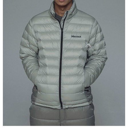
宅配到府
https://aftee.tw/terms/#terms3
３．未成年的使用者請事先徵得法定代理人或監護人之同意方可使用
每筆NT$100，滿NT$1,000(含以上)免運費
「AFTEE先享後付」，若未經同意申辦者引起之損失，本公司不負相關責
任。
桃源戶外門市取貨
４．使用「AFTEE先享後付」時，將依據個別帳號之用戶狀況，依本公司即
每筆NT$100，滿NT$1,000(含以上)免運費
時審查核予不同之上限額度；若仍有額度不足之情形，本公司將視審查結果
請求用戶進行身份認證。
宅配
５．嚴禁一人註冊多個帳號或使用他人資訊註冊。若發現惡意使用之情形，
恩沛科技股份有限公司將有權停止該用戶之使用額度並採取法律行動。
每筆NT$100，滿NT$1,000(含以上)免運費