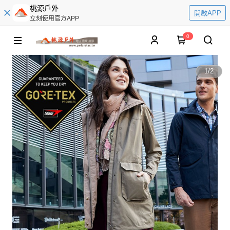
桃源戶外
開啟APP
立刻使用官方APP
0
1
/
2