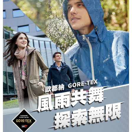
宅配到府
https://aftee.tw/terms/#terms3
３．未成年的使用者請事先徵得法定代理人或監護人之同意方可使用
每筆NT$100，滿NT$1,000(含以上)免運費
「AFTEE先享後付」，若未經同意申辦者引起之損失，本公司不負相關責
任。
桃源戶外門市取貨
４．使用「AFTEE先享後付」時，將依據個別帳號之用戶狀況，依本公司即
每筆NT$100，滿NT$1,000(含以上)免運費
時審查核予不同之上限額度；若仍有額度不足之情形，本公司將視審查結果
請求用戶進行身份認證。
宅配
５．嚴禁一人註冊多個帳號或使用他人資訊註冊。若發現惡意使用之情形，
恩沛科技股份有限公司將有權停止該用戶之使用額度並採取法律行動。
每筆NT$100，滿NT$1,000(含以上)免運費