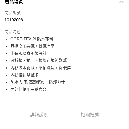
商品特色
信用卡一次付款
商品編號
信用卡分期付款
10192608
3 期 0 利率 每期
NT$5,200
21家銀行
商品特色
6 期 0 利率 每期
NT$2,600
21家銀行
合作金庫商業銀行
第一商業銀行
GORE-TEX 2L防水布料
華南商業銀行
彰化商業銀行
合作金庫商業銀行
第一商業銀行
超商取貨付款
具挺度工裝感，質感有型
上海商業儲蓄銀行
台北富邦商業銀行
華南商業銀行
彰化商業銀行
國泰世華商業銀行
兆豐國際商業銀行
中長版腰身調節設計
LINE Pay
上海商業儲蓄銀行
台北富邦商業銀行
臺灣中小企業銀行
台中商業銀行
可拆帽，袖口、帽簷可調節鬆緊
國泰世華商業銀行
兆豐國際商業銀行
匯豐（台灣）商業銀行
華泰商業銀行
Apple Pay
臺灣中小企業銀行
台中商業銀行
內衫潑水羽絨，不怕濕氣，保暖佳
聯邦商業銀行
遠東國際商業銀行
匯豐（台灣）商業銀行
華泰商業銀行
內衫搭配拿鐵卡
街口支付
元大商業銀行
永豐商業銀行
聯邦商業銀行
遠東國際商業銀行
防水 防風 高透氣度，防護力佳
玉山商業銀行
星展（台灣）商業銀行
元大商業銀行
永豐商業銀行
悠遊付
內外件使用三點套合
台新國際商業銀行
中國信託商業銀行
玉山商業銀行
星展（台灣）商業銀行
台灣樂天信用卡公司
台新國際商業銀行
中國信託商業銀行
Google Pay
台灣樂天信用卡公司
全盈+PAY
詳細說明
相關推薦
AFTEE先享後付
相關說明