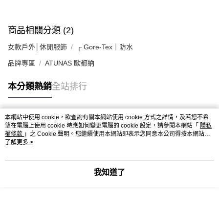
商品相關分類 (2)
女款戶外│休閒服飾
┌ Gore-Tex｜防水
品牌專區
ATUNAS 歐都納
本分類熱銷
全站排行
本網站中使用 cookie，欲查詢有關本網站使用 cookie 方式之詳情，及若您不希
熱門標籤
望在電腦上使用 cookie 時應如何變更電腦的 cookie 設定，請參閱本網站「
隱私
權條款
」之 Cookie 聲明。您繼續使用本網站即表示您同意本公司得按本網站使
用條款之 Cookie 聲明使用 cookie。
了解更多 >
我知道了