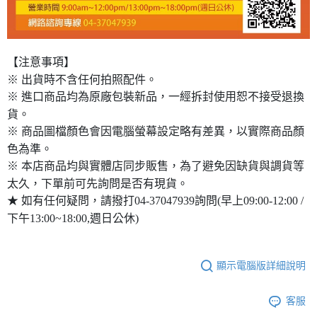
【注意事項】
※ 出貨時不含任何拍照配件。
※ 進口商品均為原廠包裝新品，一經拆封使用恕不接受退換
貨。
※ 商品圖檔顏色會因電腦螢幕設定略有差異，以實際商品顏
色為準。
※ 本店商品均與實體店同步販售，為了避免因缺貨與調貨等
太久，下單前可先詢問是否有現貨。
★ 如有任何疑問，請撥打04-37047939詢問(早上09:00-12:00 /
下午13:00~18:00,週日公休)
顯示電腦版詳細說明
客服