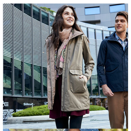
【關於「AFTEE先享後付」】
AFTEE先享後付是「在收到商品之後才付款」的支付方式。 讓您購物簡單
運送方式
便利好安心！
１．簡單：不需註冊會員、不需綁卡、不需儲值。
全家付款取貨
２．便利：只要手機號碼，簡訊認證，即可結帳。
每筆NT$60，滿NT$1,000(含以上)免運費
３．安心：先確認商品／服務後，再付款。
付款後全家取貨
【「AFTEE先享後付」結帳流程】
１．於結帳方式選擇「AFTEE先享後付」後，將跳轉至「AFTEE先享後付」
每筆NT$60，滿NT$1,000(含以上)免運費
結帳頁面，進行簡訊認證並確認金額後，即可完成結帳。
２．訂單成立數日內，您將收到繳費通知簡訊。
萊爾富取貨付款
３．收到繳費通知簡訊後14天內，點擊此簡訊中的連結，可透過四大超商／
每筆NT$60，滿NT$1,000(含以上)免運費
ATM／網路銀行／等多元方式進行付款，方視為交易完成。
※ 請注意：結帳手續完成當下不需立刻繳費，但若您需要取消訂單，請聯絡
付款後萊爾富取貨
購買商品的店家。未經商家同意取消之訂單仍視為有效，需透過AFTEE先享
後付繳納相關費用。
每筆NT$60，滿NT$1,000(含以上)免運費
※ 交易是否成功請以「AFTEE先享後付 」之結帳頁面顯示為準，若有關於
是否繳費成功／繳費後需取消欲退款等相關疑問，請聯繫「AFTEE先享後付
7-11付款取貨
客戶支援中心」
https://netprotections.freshdesk.com/support/home
每筆NT$60，滿NT$1,000(含以上)免運費
【注意事項】
１．透過由恩沛科技股份有限公司提供之「AFTEE先享後付」服務完成之交
付款後7-11取貨
易，需依本服務之必要範圍內提供個人資料，並將交易相關給付款項請求債
每筆NT$60，滿NT$1,000(含以上)免運費
權轉讓予恩沛科技股份有限公司。
２．關於個人資料處理事宜，請瀏覽以下網址：