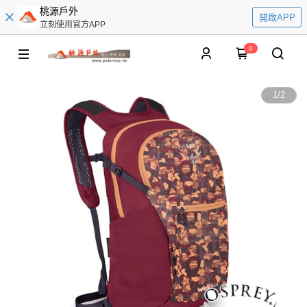
桃源戶外
開啟APP
立刻使用官方APP
0
1
/
2