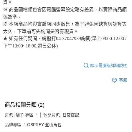
貨。
※ 商品圖檔顏色會因電腦螢幕設定略有差異，以實際商品顏
色為準。
※ 本店商品均與實體店同步販售，為了避免因缺貨與調貨等
太久，下單前可先詢問是否有現貨。
★ 如有任何疑問，請撥打04-37047939詢問(早上09:00-12:00 /
下午13:00~18:00,週日公休)
顯示電腦版詳細說明
客服
商品相關分類 (2)
背包│袋子 專區
├ 休閒背包│日常搭配
品牌專區
OSPREY 登山背包