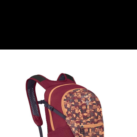
AFTEE先享後付是「在收到商品之後才付款」的支付方式。 讓您購物簡單
運送方式
便利好安心！
１．簡單：不需註冊會員、不需綁卡、不需儲值。
全家付款取貨
２．便利：只要手機號碼，簡訊認證，即可結帳。
每筆NT$60，滿NT$1,000(含以上)免運費
３．安心：先確認商品／服務後，再付款。
付款後全家取貨
【「AFTEE先享後付」結帳流程】
１．於結帳方式選擇「AFTEE先享後付」後，將跳轉至「AFTEE先享後付」
每筆NT$60，滿NT$1,000(含以上)免運費
結帳頁面，進行簡訊認證並確認金額後，即可完成結帳。
２．訂單成立數日內，您將收到繳費通知簡訊。
萊爾富取貨付款
３．收到繳費通知簡訊後14天內，點擊此簡訊中的連結，可透過四大超商／
每筆NT$60，滿NT$1,000(含以上)免運費
ATM／網路銀行／等多元方式進行付款，方視為交易完成。
※ 請注意：結帳手續完成當下不需立刻繳費，但若您需要取消訂單，請聯絡
付款後萊爾富取貨
購買商品的店家。未經商家同意取消之訂單仍視為有效，需透過AFTEE先享
後付繳納相關費用。
每筆NT$60，滿NT$1,000(含以上)免運費
※ 交易是否成功請以「AFTEE先享後付 」之結帳頁面顯示為準，若有關於
是否繳費成功／繳費後需取消欲退款等相關疑問，請聯繫「AFTEE先享後付
7-11付款取貨
客戶支援中心」
https://netprotections.freshdesk.com/support/home
每筆NT$60，滿NT$1,000(含以上)免運費
【注意事項】
１．透過由恩沛科技股份有限公司提供之「AFTEE先享後付」服務完成之交
付款後7-11取貨
易，需依本服務之必要範圍內提供個人資料，並將交易相關給付款項請求債
每筆NT$60，滿NT$1,000(含以上)免運費
權轉讓予恩沛科技股份有限公司。
２．關於個人資料處理事宜，請瀏覽以下網址：
宅配到府
https://aftee.tw/terms/#terms3