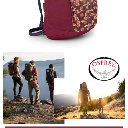
３．未成年的使用者請事先徵得法定代理人或監護人之同意方可使用
每筆NT$100，滿NT$1,000(含以上)免運費
「AFTEE先享後付」，若未經同意申辦者引起之損失，本公司不負相關責
任。
桃源戶外門市取貨
４．使用「AFTEE先享後付」時，將依據個別帳號之用戶狀況，依本公司即
每筆NT$100，滿NT$1,000(含以上)免運費
時審查核予不同之上限額度；若仍有額度不足之情形，本公司將視審查結果
請求用戶進行身份認證。
宅配
５．嚴禁一人註冊多個帳號或使用他人資訊註冊。若發現惡意使用之情形，
恩沛科技股份有限公司將有權停止該用戶之使用額度並採取法律行動。
每筆NT$100，滿NT$1,000(含以上)免運費