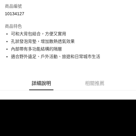
商品編號
信用卡分期付款
10134127
3 期 0 利率 每期
NT$960
21家銀行
商品特色
6 期 0 利率 每期
NT$480
21家銀行
合作金庫商業銀行
第一商業銀行
可和大背包結合，方便又實用
華南商業銀行
彰化商業銀行
合作金庫商業銀行
第一商業銀行
超商取貨付款
孔狀發泡背墊，增加散熱透氣效果
上海商業儲蓄銀行
台北富邦商業銀行
華南商業銀行
彰化商業銀行
國泰世華商業銀行
兆豐國際商業銀行
內部帶有多功能結構的隔層
LINE Pay
上海商業儲蓄銀行
台北富邦商業銀行
臺灣中小企業銀行
台中商業銀行
適合野外遠足、戶外活動、旅遊和日常城市生活
國泰世華商業銀行
兆豐國際商業銀行
匯豐（台灣）商業銀行
華泰商業銀行
Apple Pay
臺灣中小企業銀行
台中商業銀行
聯邦商業銀行
遠東國際商業銀行
匯豐（台灣）商業銀行
華泰商業銀行
街口支付
元大商業銀行
永豐商業銀行
聯邦商業銀行
遠東國際商業銀行
玉山商業銀行
星展（台灣）商業銀行
元大商業銀行
永豐商業銀行
詳細說明
相關推薦
悠遊付
台新國際商業銀行
中國信託商業銀行
玉山商業銀行
星展（台灣）商業銀行
台灣樂天信用卡公司
台新國際商業銀行
中國信託商業銀行
Google Pay
台灣樂天信用卡公司
全盈+PAY
AFTEE先享後付
相關說明
【關於「AFTEE先享後付」】