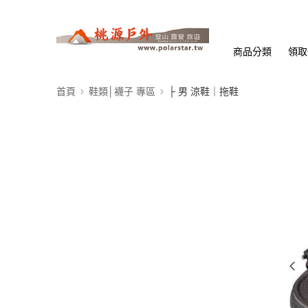
商品分類
領取
首頁
鞋類│襪子 專區
├ 男 涼鞋｜拖鞋