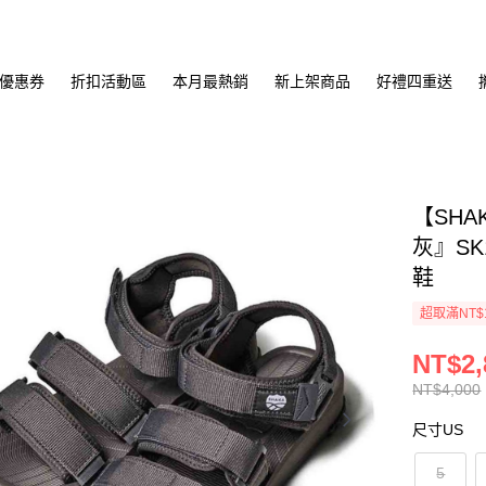
優惠券
折扣活動區
本月最熱銷
新上架商品
好禮四重送
【SHA
灰』SK
鞋
超取滿NT$
NT$2,
NT$4,000
尺寸US
5