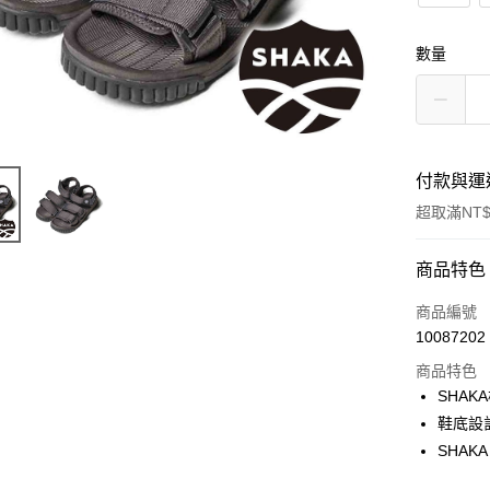
數量
付款與運
超取滿NT$
付款方式
商品特色
信用卡一
商品編號
10087202
信用卡分
商品特色
3 期 
SHA
6 期 
合作金
鞋底設
華南商
SHA
合作金
超商取貨
上海商
華南商
國泰世