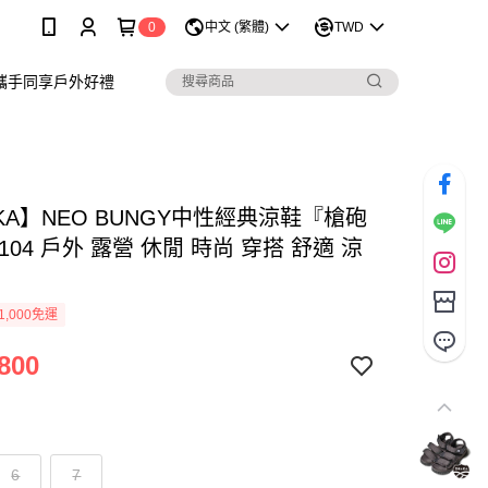
0
中文 (繁體)
TWD
攜手同享戶外好禮
KA】NEO BUNGY中性經典涼鞋『槍砲
104 戶外 露營 休閒 時尚 穿搭 舒適 涼
1,000免運
800
6
7