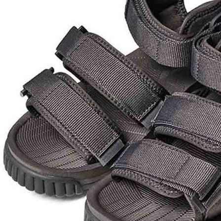
２．訂單
３．收到繳
萊爾富取
／ATM／
每筆NT$6
※ 請注意
絡購買商品
先享後付
付款後萊
※ 交易是
每筆NT$6
是否繳費成
付客戶支
7-11付款
【注意事
每筆NT$6
１．透過由
交易，需
付款後7-1
求債權轉
每筆NT$6
２．關於
https://aft
宅配到府
３．未成
「AFTE
每筆NT$1
任。
４．使用「
桃源戶外
即時審查
每筆NT$1
結果請求
５．嚴禁
宅配
形，恩沛
動。
每筆NT$1