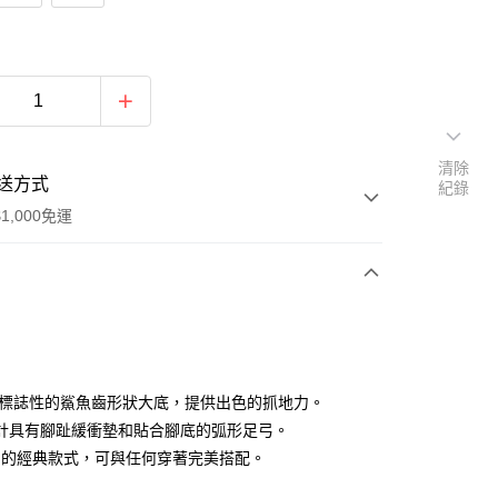
清除
送方式
紀錄
1,000免運
次付款
期付款
0 利率 每期
NT$933
21家銀行
KA標誌性的鯊魚齒形狀大底，提供出色的抓地力。
0 利率 每期
NT$466
21家銀行
庫商業銀行
第一商業銀行
計具有腳趾緩衝墊和貼合腳底的弧形足弓。
業銀行
彰化商業銀行
KA 的經典款式，可與任何穿著完美搭配。
庫商業銀行
第一商業銀行
付款
業儲蓄銀行
台北富邦商業銀行
業銀行
彰化商業銀行
華商業銀行
兆豐國際商業銀行