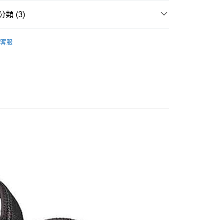
業儲蓄銀行
台北富邦商業銀行
小企業銀行
台中商業銀行
華商業銀行
兆豐國際商業銀行
類 (3)
台灣）商業銀行
華泰商業銀行
小企業銀行
台中商業銀行
業銀行
遠東國際商業銀行
 專區
├ 男 涼鞋｜拖鞋
台灣）商業銀行
華泰商業銀行
業銀行
永豐商業銀行
客服
業銀行
遠東國際商業銀行
 專區
├ 女 涼鞋｜拖鞋
業銀行
星展（台灣）商業銀行
業銀行
永豐商業銀行
際商業銀行
中國信託商業銀行
業銀行
星展（台灣）商業銀行
SHAKA
天信用卡公司
際商業銀行
中國信託商業銀行
y
天信用卡公司
享後付
FTEE先享後付」】
先享後付是「在收到商品之後才付款」的支付方式。 讓您購物簡單
心！
：不需註冊會員、不需綁卡、不需儲值。
：只要手機號碼，簡訊認證，即可結帳。
取貨
：先確認商品／服務後，再付款。
0，滿NT$1,000(含以上)免運費
EE先享後付」結帳流程】
家取貨
方式選擇「AFTEE先享後付」後，將跳轉至「AFTEE先享後
頁面，進行簡訊認證並確認金額後，即可完成結帳。
0，滿NT$1,000(含以上)免運費