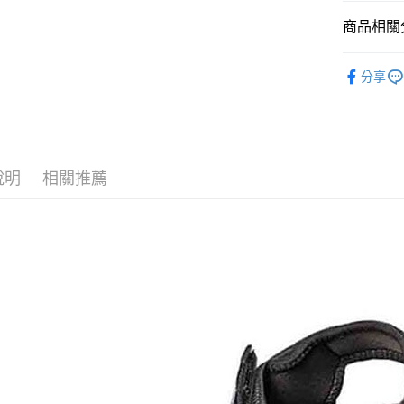
LINE Pay
上海商
臺灣中
國泰世
商品相關分
匯豐（
Apple Pay
臺灣中
聯邦商
鞋類│襪子
匯豐（
街口支付
元大商
分享
聯邦商
鞋類│襪子
玉山商
元大商
悠遊付
台新國
玉山商
品牌專區
台灣樂
台新國
Google Pa
台灣樂
全盈+PAY
說明
相關推薦
AFTEE先
相關說明
【關於「A
AFTEE
便利好安
運送方式
１．簡單
２．便利
全家付款
３．安心
每筆NT$6
【「AFT
付款後全
１．於結帳
付」結帳
每筆NT$6